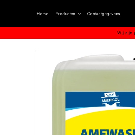
Meteen
naar de
content
Home
Producten
Contactgegevens
Wij zij
Ga direct naar
productinformatie