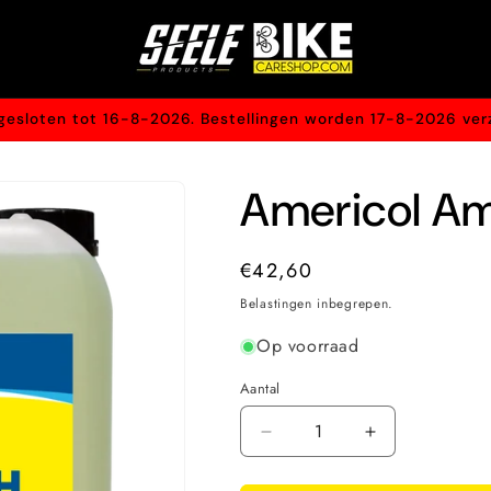
n gesloten tot 16-8-2026. Bestellingen worden 17-8-2026 ver
Americol Am
Normale
€42,60
prijs
Belastingen inbegrepen.
Op voorraad
Aantal
Aantal
Aantal
Aantal
verlagen
verhogen
voor
voor