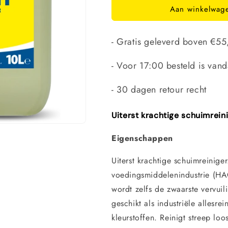
Aan winkelwag
Americol
Americol
Amewash
Amewash
10
10
- Gratis geleverd boven €5
Liter
Liter
- Voor 17:00 besteld is van
- 30 dagen retour recht
Uiterst krachtige schuimrein
Eigenschappen
Uiterst krachtige schuimreinige
voedingsmiddelenindustrie (HA
wordt zelfs de zwaarste vervuil
geschikt als industriële allesr
kleurstoffen. Reinigt streep loo